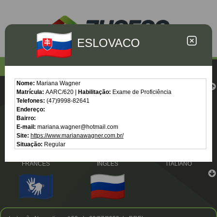
ESLOVACO
Nome:
Mariana Wagner
Matrícula:
AARC/620 |
Habilitação:
Exame de Proficiência
Telefones:
(47)9998-82641
Endereço:
ALEMÃO
ESLOVACO
ESPANHOL
Bairro:
E-mail:
mariana.wagner@hotmail.com
Site:
https://www.marianawagner.com.br/
Situação:
Regular
FRANCÊS
INGLÊS
ITALIANO
LIBRAS
RUSSO